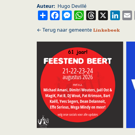
Auteur
Hugo Devillé
Share
Facebook
Messenger
WhatsApp
Thread
X
Li
Linkebeek