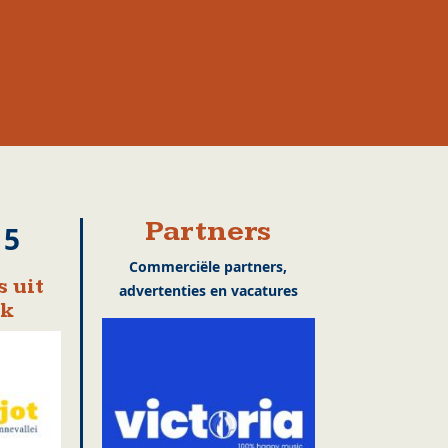
Partners
15
Commerciële partners,
 uit
advertenties en vacatures
ek