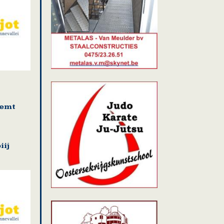
temt
ij