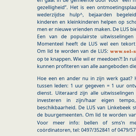
en gaat in de gemeente door voor “een he
gezelligheid”. Het is een ontmoetingspla
wederzijdse hulp^, bejaarden begele
kinderen en kleinkinderen helpen op sch
men er nieuwe vrienden maken. De LUS bie
Een van de populairste uitwisselingen 
Momenteel heeft de LUS wel een tekort
Om lid te worden van de LUS:
www.sel-s
op te knappen. Wie wil er meedoen?! In ruil 
kunnen profiteren van alle aangeboden di
Hoe een en ander nu in zijn werk gaat? H
tussen leden: 1 uur gegeven = 1 uur ont
dienst. Uiteraard zijn alle uitwisselinge
investeren in zijn/haar eigen temp
beschikbaarheid. De LUS van Linkebeek s
de buurgemeenten. Om lid te worden va
Voor meer info: bellen of sms’n met
coördinatoren, tel: 0497/352841 of 0479/5