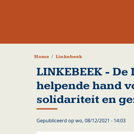
Kruimelpad
Home
Linkebeek
LINKEBEEK - De L
helpende hand v
solidariteit en g
Gepubliceerd op
wo, 08/12/2021 - 14:03