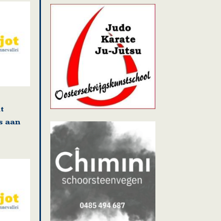
t
s aan