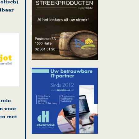
olisch)
lbaar
rele
n voor
en met