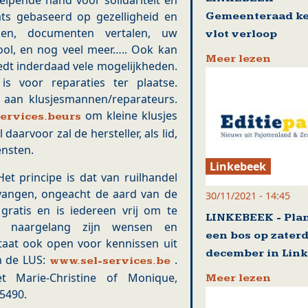
lpende hand voor solidariteit en
ats gebaseerd op gezelligheid en
Gemeenteraad k
iden, documenten vertalen, uw
vlot verloop
ool, en nog veel meer….. Ook kan
Meer lezen
dt inderdaad vele mogelijkheden.
is voor reparaties ter plaatse.
 aan klusjesmannen/reparateurs.
om kleine klusjes
ervices.beurs
daarvoor zal de hersteller, als lid,
ensten.
Linkebeek
et principe is dat van ruilhandel
vangen, ongeacht de aard van de
30/11/2021 - 14:45
n gratis en is iedereen vrij om te
LINKEBEEK - Pla
o, naargelang zijn wensen en
een bos op zater
taat ook open voor kennissen uit
december in Link
n de LUS:
.
www.sel-services.be
 Marie-Christine of Monique,
Meer lezen
75490.