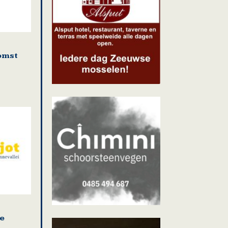
omst
e