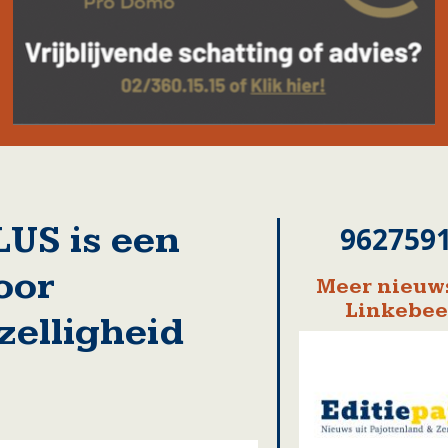
US is een
962759
oor
Meer nieuws
Linkebe
ezelligheid