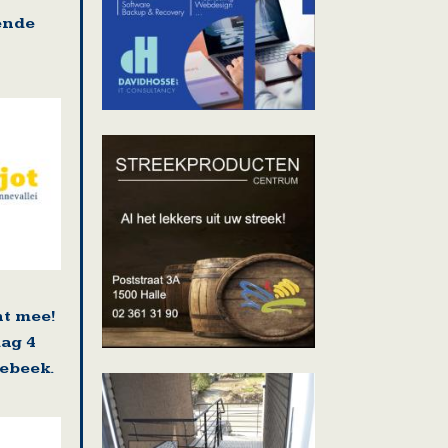
ende
nt mee!
dag 4
ebeek.