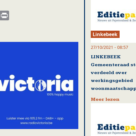
s
nkedIn
Email
Print
Linkebeek
27/10/2021 - 08:57
LINKEBEEK
Gemeenteraad s
verdeeld over
werkingsgebied
woonmaatschappi
Meer lezen