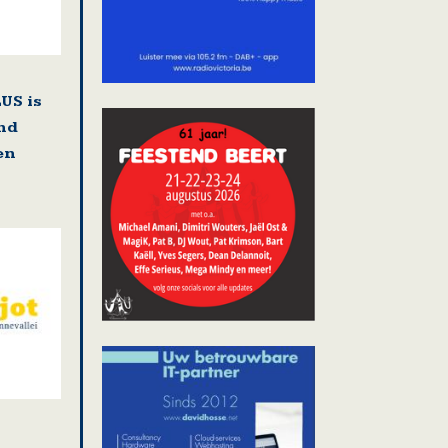
US is
nd
en