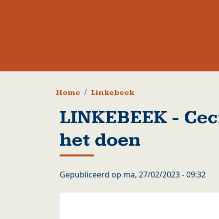
Kruimelpad
Home
Linkebeek
LINKEBEEK - Cecil
het doen
Gepubliceerd op
ma, 27/02/2023 - 09:32