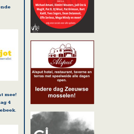
ende
nt mee!
dag 4
ebeek.