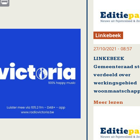
s
nkedIn
Email
Print
Linkebeek
27/10/2021 - 08:57
LINKEBEEK
Gemeenteraad s
verdeeld over
werkingsgebied
woonmaatschappi
Meer lezen