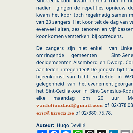
Sint-Ceciliakoor kwam corona roet in 
nadien gingen de repetities opnieuw 
kwam het koor toch regelmatig samen m
van 23 zangers. Het koor telt de dag van 
evenveel alten, zes tenoren en vijf basse
koor komen versterken bij optredens.
De zangers zijn niet enkel van Link
omringende gemeenten Sint-Gene
deelgemeenten Alsemberg en Dworp. Coro
aan leden, integendeel! De jongste tijd tra
bijeenkomst van Licht en Liefde, in W
gelegenheid van het evenement georgan
het Sint-Ceciliakoor in Sint-Genesius-Rod
elke maandag om 20 uur. Me
of 02/378.08.
vanleliendael@gmail.com
of 02/380. 75.78.
eric@kirsch.be
Auteur
Hugo Devillé