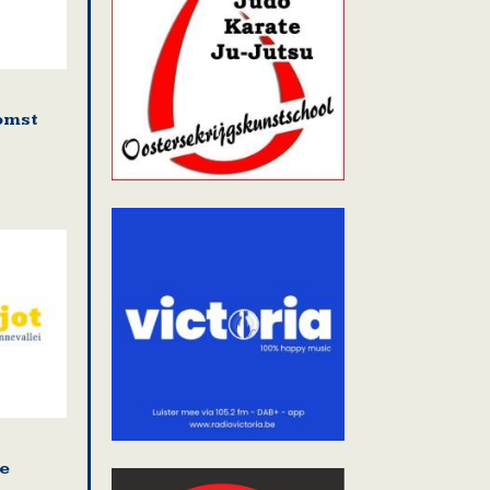
omst
e