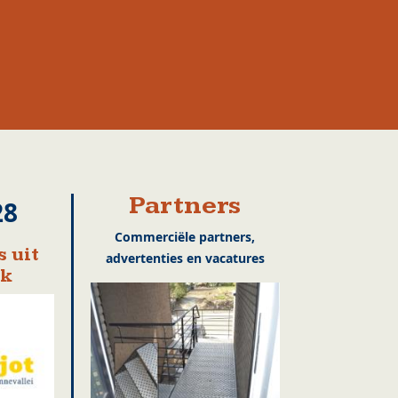
Partners
28
Commerciële partners,
 uit
advertenties en vacatures
ek