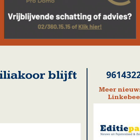
iakoor blijft
961432
Meer nieuws
Linkebe