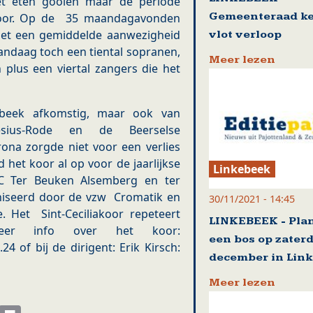
het eten gooien maar de periode
Gemeenteraad k
door. Op de 35 maandagavonden
et een gemiddelde aanwezigheid
vlot verloop
vandaag toch een tiental sopranen,
Meer lezen
n plus een viertal zangers die het
ebeek afkomstig, maar ook van
sius-Rode en de Beerselse
na zorgde niet voor een verlies
d het koor al op voor de jaarlijkse
Linkebeek
ZC Ter Beuken Alsemberg en ter
iseerd door de vzw Cromatik en
30/11/2021 - 14:45
e. Het Sint-Ceciliakoor repeteert
LINKEBEEK - Pla
er info over het koor:
een bos op zater
24 of bij de dirigent: Erik Kirsch:
december in Link
Meer lezen