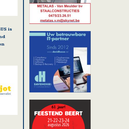
US is
nd
en