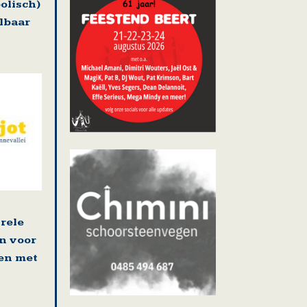
olisch)
lbaar
rele
n voor
en met