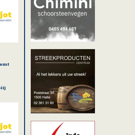
temt
ij