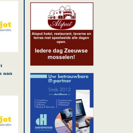
t
s aan