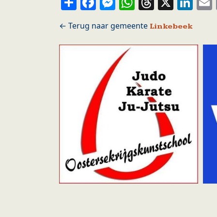
Share
Facebook
Messenger
WhatsApp
Thread
X
Li
Linkebeek