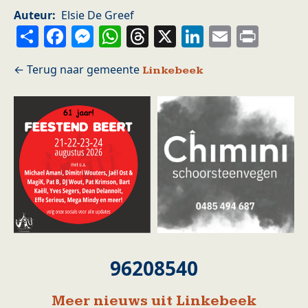
Auteur
Elsie De Greef
Share
Facebook
Messenger
WhatsApp
Threads
X
LinkedIn
Email
Prin
Linkebeek
96208540
Meer nieuws uit Linkebeek