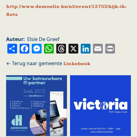
http://www.demoelie.be/nl/event/12753/kijk-ik-
fiets
Auteur
Elsie De Greef
Share
Facebook
Messenger
WhatsApp
Threads
X
LinkedIn
Email
Prin
Linkebeek