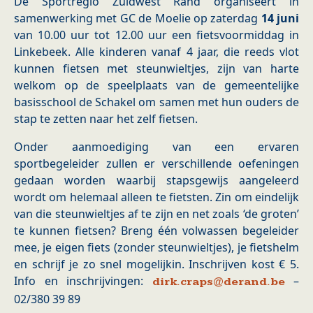
De Sportregio Zuidwest Rand organiseert in
samenwerking met GC de Moelie op zaterdag
14 juni
van 10.00 uur tot 12.00 uur een fietsvoormiddag in
Linkebeek. Alle kinderen vanaf 4 jaar, die reeds vlot
kunnen fietsen met steunwieltjes, zijn van harte
welkom op de speelplaats van de gemeentelijke
basisschool de Schakel om samen met hun ouders de
stap te zetten naar het zelf fietsen.
Onder aanmoediging van een ervaren
sportbegeleider zullen er verschillende oefeningen
gedaan worden waarbij stapsgewijs aangeleerd
wordt om helemaal alleen te fietsten. Zin om eindelijk
van die steunwieltjes af te zijn en net zoals ‘de groten’
te kunnen fietsen? Breng één volwassen begeleider
mee, je eigen fiets (zonder steunwieltjes), je fietshelm
en schrijf je zo snel mogelijkin. Inschrijven kost € 5.
Info en inschrijvingen:
–
dirk.craps@derand.be
02/380 39 89