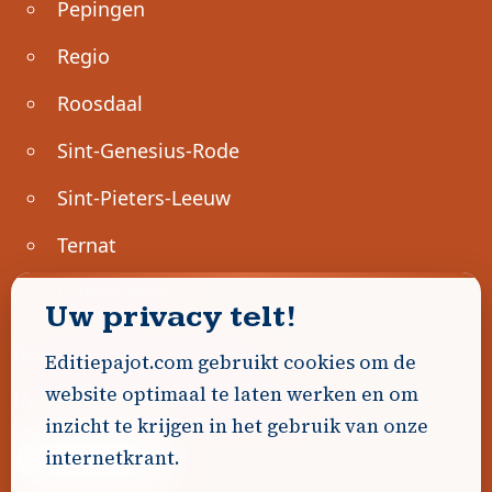
Pepingen
Regio
Roosdaal
Sint-Genesius-Rode
Sint-Pieters-Leeuw
Ternat
Ondernemen
Uw privacy telt!
Geen advertenties gevonden.
Editiepajot.com gebruikt cookies om de
website optimaal te laten werken en om
Uw advertentie hier? Contacteer ons!
inzicht te krijgen in het gebruik van onze
internetkrant.
Word Partner!