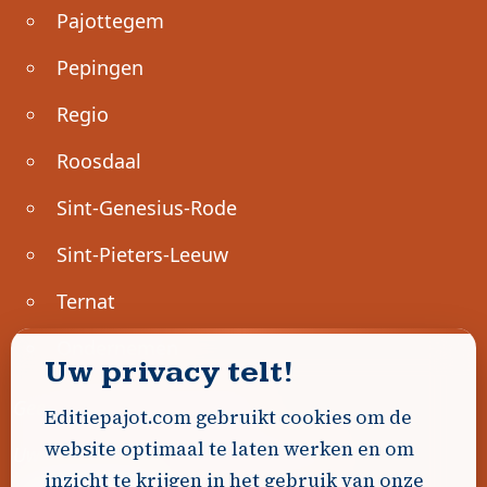
Pajottegem
Pepingen
Regio
Roosdaal
Sint-Genesius-Rode
Sint-Pieters-Leeuw
Ternat
Ondernemen
Uw privacy telt!
Geen advertenties gevonden.
Editiepajot.com gebruikt cookies om de
website optimaal te laten werken en om
Uw advertentie hier? Contacteer ons!
inzicht te krijgen in het gebruik van onze