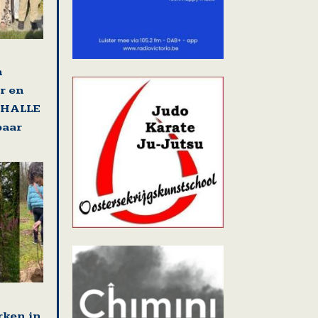
n
r en
t HALLE
paar
ken in