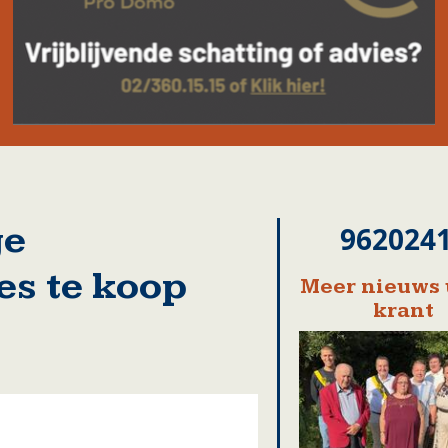
ge
962024
s te koop
Meer nieuws 
krant