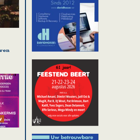
even
w