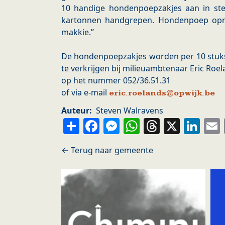
10 handige hondenpoepzakjes aan in ste
kartonnen handgrepen. Hondenpoep opr
makkie.”
De hondenpoepzakjes worden per 10 stuks
te verkrijgen bij milieuambtenaar Eric Roe
op het nummer 052/36.51.31
of via e-mail
eric.roelands@opwijk.be
Auteur
Steven Walravens
Share
Facebook
Messenger
WhatsApp
Thread
X
Li