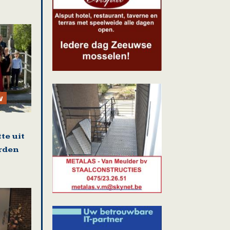
w
te uit
rden