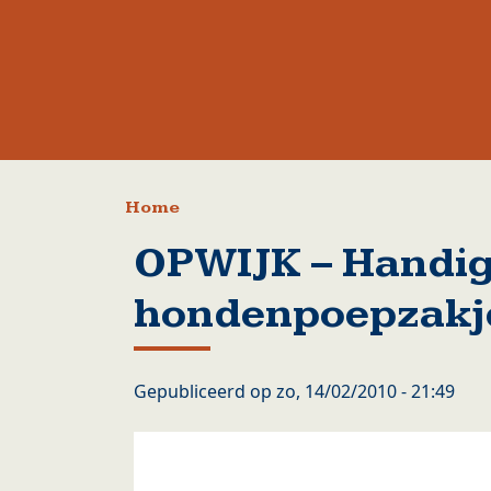
Kruimelpad
Home
OPWIJK – Handi
hondenpoepzakje
Gepubliceerd op
zo, 14/02/2010 - 21:49