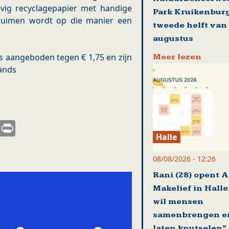
vig recyclagepapier met handige
Park Kruikenburg
uimen wordt op die manier een
tweede helft van
augustus
 aangeboden tegen € 1,75 en zijn
Meer lezen
lands
s
nkedIn
Email
Print
Halle
08/08/2026 - 12:26
Rani (28) opent A
Makelief in Halle:
wil mensen
samenbrengen e
laten knutselen”