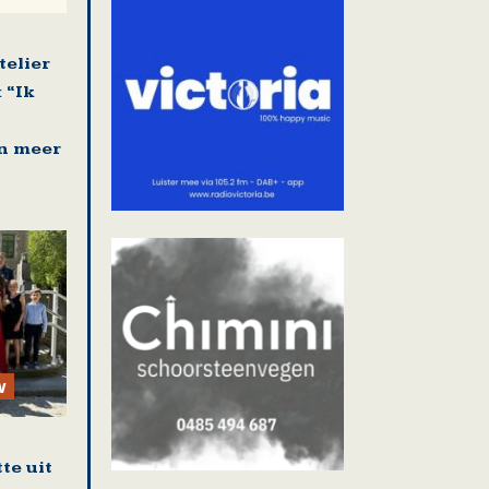
telier
 “Ik
n meer
w
te uit