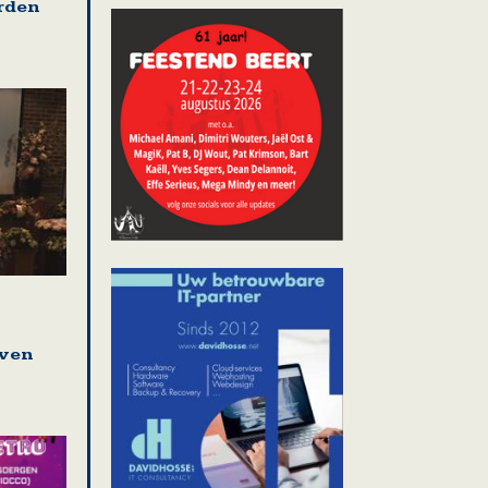
rden
even