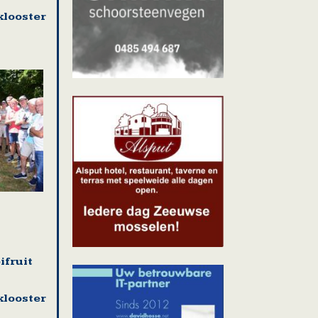
looster
ifruit
looster