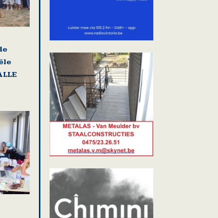
de
ële
ALLE