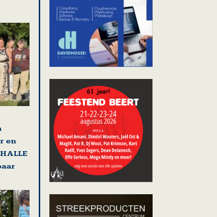
n
r en
t HALLE
paar