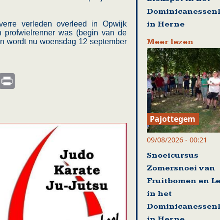
Dominicanessenk
in Herne
verre verleden overleed in Opwijk
n profwielrenner was (begin van de
Meer lezen
4 en wordt nu woensdag 12 september
s
nkedIn
Email
Print
Pajottegem
09/08/2026 - 00:21
Snoeicursus
Zomersnoei van
Fruitbomen en Le
in het
Dominicanessenk
in Herne