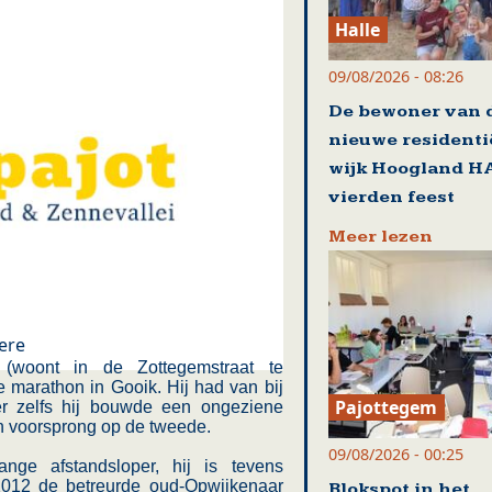
Halle
09/08/2026 - 08:26
De bewoner van 
nieuwe residenti
wijk Hoogland H
vierden feest
Meer lezen
ere
(woont in de Zottegemstraat te
marathon in Gooik. Hij had van bij
Pajottegem
er zelfs hij bouwde een ongeziene
en voorsprong op de tweede.
09/08/2026 - 00:25
nge afstandsloper, hij is tevens
 2012 de betreurde oud-Opwijkenaar
Blokspot in het