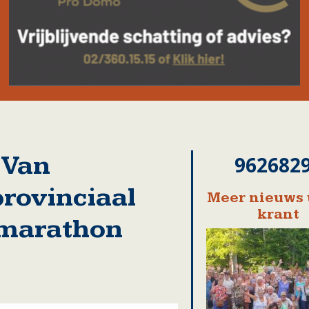
 Van
962682
rovinciaal
Meer nieuws 
krant
 marathon