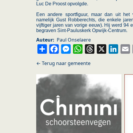
Luc De Proost opvolgde.
Een andere sportfiguur, maar dan uit het 
namelijk Gust Robberechts, die enkele jare
vijftiger jaren van vorige eeuw). Hij werd 9
begraven Sint-Pauluskerk Opwijk-Centrum.
Auteur
Paul Onselaere
Share
Facebook
Messenger
WhatsApp
Thread
X
Li