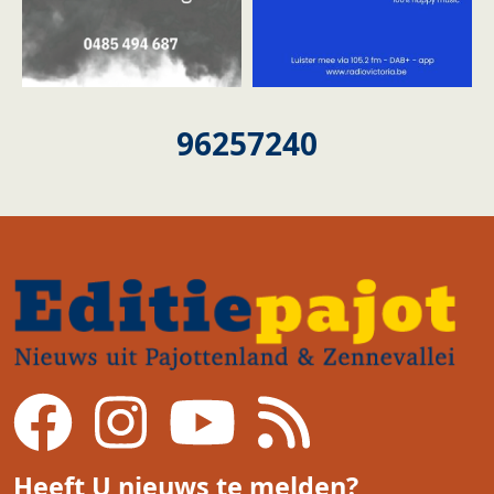
96257240
Heeft U nieuws te melden?