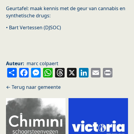
Geurtafel: maak kennis met de geur van cannabis en
synthetische drugs:
• Bart Vertessen (DJSOC)
Auteur
marc colpaert
Share
Facebook
Messenger
WhatsApp
Threads
X
LinkedIn
Email
Prin