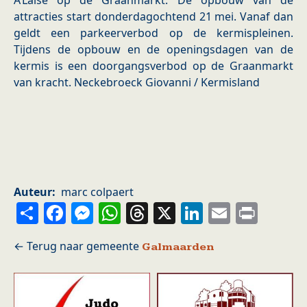
A’Laise op de Graanmarkt. De opbouw van de
attracties start donderdagochtend 21 mei. Vanaf dan
geldt een parkeerverbod op de kermispleinen.
Tijdens de opbouw en de openingsdagen van de
kermis is een doorgangsverbod op de Graanmarkt
van kracht. Neckebroeck Giovanni / Kermisland
Auteur
marc colpaert
Share
Facebook
Messenger
WhatsApp
Threads
X
LinkedIn
Email
Prin
Galmaarden