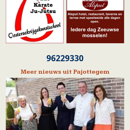
96229330
Meer nieuws uit Pajottegem