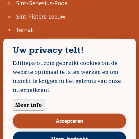
Sint-Genesius-Rode
Sint-Pieters-Leeuw
Ternat
Ondernemen
Uw privacy telt!
Geen advertenties gevonden.
Editiepajot.com gebruikt cookies om de
website optimaal te laten werken en om
Uw advertentie hier? Contacteer ons!
inzicht te krijgen in het gebruik van onze
internetkrant.
Word Partner!
Meer info
© 2026
Editiepajot.com
|
Algemene voorwaarden
Accepteren
|
Disclaimer
|
Privacybeleid
|
Cookiebeleid
|
Gerealiseerd door
DavidHosse.net