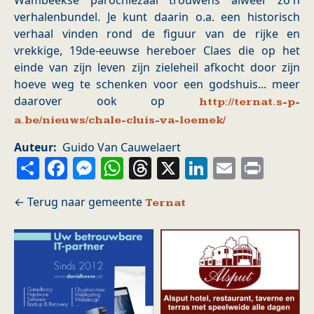
Wambeekse parochiezaal trouwens alweer zo'n
verhalenbundel. Je kunt daarin o.a. een historisch
verhaal vinden rond de figuur van de rijke en
vrekkige, 19de-eeuwse hereboer Claes die op het
einde van zijn leven zijn zieleheil afkocht door zijn
hoeve weg te schenken voor een godshuis... meer
daarover ook op
http://ternat.s-p-
a.be/nieuws/chale-cluis-va-loemek/
Auteur
Guido Van Cauwelaert
Share
Facebook
Messenger
WhatsApp
Threads
X
LinkedIn
Email
Prin
Ternat