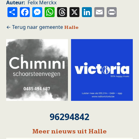
Auteur
Felix Merckx
Share
Facebook
Messenger
WhatsApp
Threads
X
LinkedIn
Email
Prin
Halle
96294842
Meer nieuws uit Halle