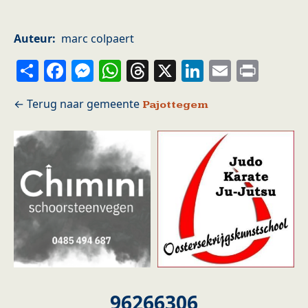
Auteur
marc colpaert
Share
Facebook
Messenger
WhatsApp
Threads
X
LinkedIn
Email
Prin
Pajottegem
96266306