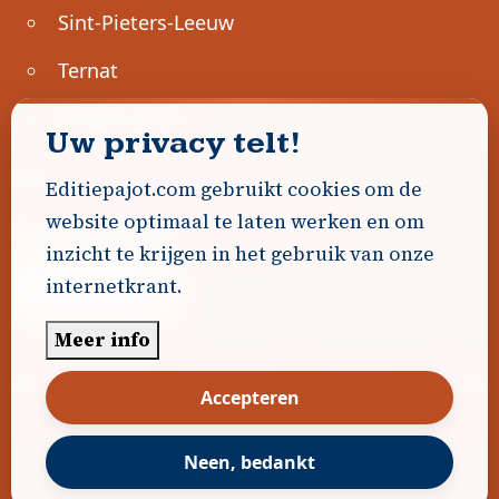
Sint-Pieters-Leeuw
Ternat
Ondernemen
Uw privacy telt!
Geen advertenties gevonden.
Editiepajot.com gebruikt cookies om de
website optimaal te laten werken en om
Uw advertentie hier? Contacteer ons!
inzicht te krijgen in het gebruik van onze
internetkrant.
Word Partner!
Meer info
© 2026
Editiepajot.com
|
Algemene voorwaarden
Accepteren
|
Disclaimer
|
Privacybeleid
|
Cookiebeleid
|
Gerealiseerd door
DavidHosse.net
Neen, bedankt