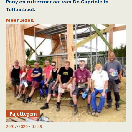
Pony en ruitertornooi van De Capriole in
Tollembeek
Meer lezen
Pajottegem
26/07/2026 - 07:39